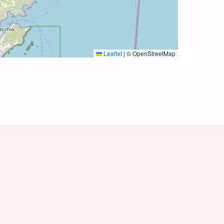
Leaflet
|
© OpenStreetMap