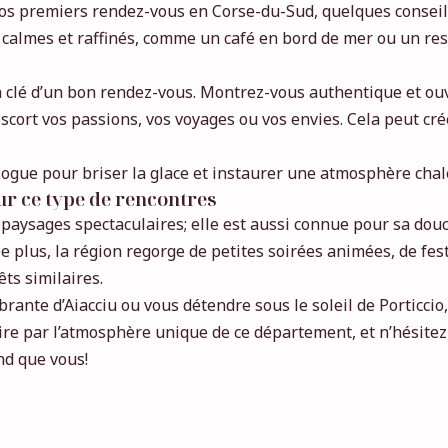
os premiers rendez-vous en Corse-du-Sud, quelques conseils 
ts calmes et raffinés, comme un café en bord de mer ou un re
la clé d’un bon rendez-vous. Montrez-vous authentique et ouve
escort vos passions, vos voyages ou vos envies. Cela peut cr
logue pour briser la glace et instaurer une atmosphère cha
ur ce type de rencontres
 paysages spectaculaires; elle est aussi connue pour sa douce
. De plus, la région regorge de petites soirées animées, de fes
ts similaires.
rante d’Aiacciu ou vous détendre sous le soleil de Porticcio,
e par l’atmosphère unique de ce département, et n’hésitez 
nd que vous!