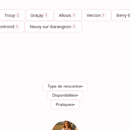
Trouy
Graçay
Allouis
Vierzon
Berry-
2
1
1
1
ontrond
Neuvy-sur-Barangeon
1
1
Type de rencontre
▾
Disponibilités
▾
Pratiques
▾