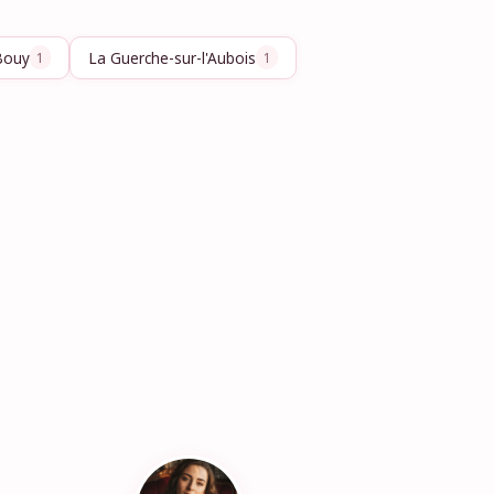
Bouy
La Guerche-sur-l'Aubois
1
1