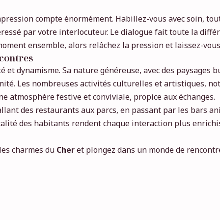
pression compte énormément. Habillez-vous avec soin, tout 
essé par votre interlocuteur. Le dialogue fait toute la diffé
moment ensemble, alors relâchez la pression et laissez-vous 
ncontres
té et dynamisme. Sa nature généreuse, avec des paysages buc
mité. Les nombreuses activités culturelles et artistiques, 
une atmosphère festive et conviviale, propice aux échanges.
 allant des restaurants aux parcs, en passant par les bars an
talité des habitants rendent chaque interaction plus enrich
r les charmes du
Cher
et plongez dans un monde de rencontre