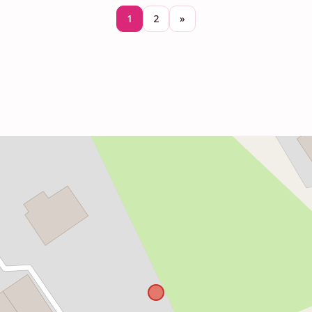
1
2
»