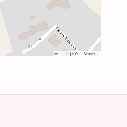
Leaflet
|
© OpenStreetMap