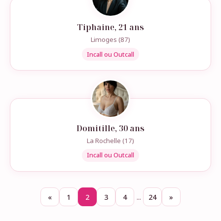
Tiphaine, 21 ans
Limoges (87)
Incall ou Outcall
Domitille, 30 ans
La Rochelle (17)
Incall ou Outcall
...
«
1
2
3
4
24
»